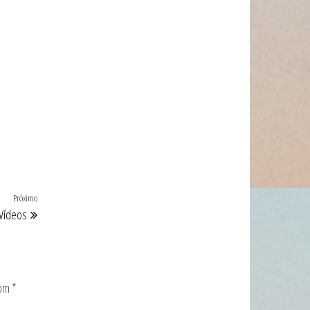
Próximo
Próximo
Vídeos
post
com
*