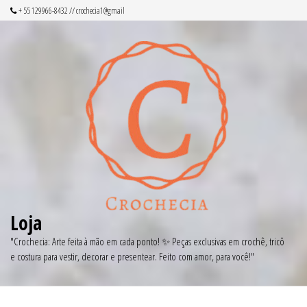
Pular
+ 55 129966-8432 // crochecia1@gmail
para
o
conteúdo
Loja
"Crochecia: Arte feita à mão em cada ponto! ✨ Peças exclusivas em crochê, tricô
e costura para vestir, decorar e presentear. Feito com amor, para você!"