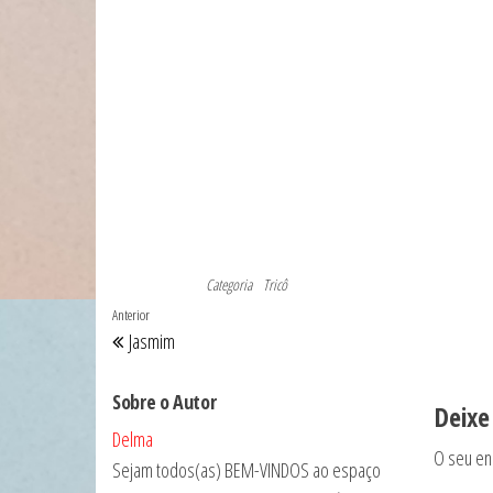
Categoria
Tricô
Navegação
Post
Anterior
Jasmim
de
anterior
Post
Sobre o Autor
Deixe
Delma
O seu en
Sejam todos(as) BEM-VINDOS ao espaço