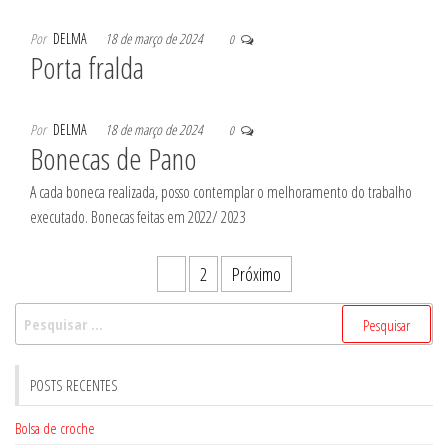
Por
DELMA
18 de março de 2024
0
Porta fralda
Por
DELMA
18 de março de 2024
0
Bonecas de Pano
A cada boneca realizada, posso contemplar o melhoramento do trabalho
executado. Bonecas feitas em 2022/ 2023
Paginação
1
2
Próximo
de
Pesquisar
posts
por:
POSTS RECENTES
Bolsa de croche