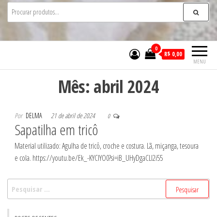
0
R$ 0,00
MENU
Mês:
abril 2024
Por
DELMA
21 de abril de 2024
0
Sapatilha em tricô
Material utilizado: Agulha de tricô, croche e costura. Lã, miçanga, tesoura
e cola. https://youtu.be/Ek_-KYCIYO0?si=iB_UHyDgaCLl2i55
Pesquisar
por: