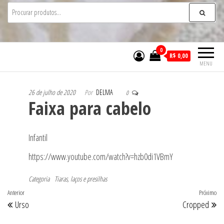
0
R$ 0,00
MENU
26 de julho de 2020
Por
DELMA
0
Faixa para cabelo
Infantil
https://www.youtube.com/watch?v=hzb0di1VBmY
Categoria
Tiaras, laços e presilhas
Navegação
Post
Anterior
Próximo
Pr
Urso
Cropped
de
anterior
po