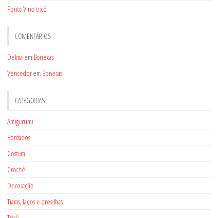
Ponto V no tricô
COMENTÁRIOS
Delma
em
Bonecas
Vencedor
em
Bonecas
CATEGORIAS
Amigurumi
Bordados
Costura
Crochê
Decoração
Tiaras, laços e presilhas
Tricô