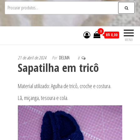
0
R$ 0,00
MENU
21 de abril de 2024
Por
DELMA
0
Sapatilha em tricô
Material utilizado: Agulha de tricô, croche e costura.
Lã, miçanga, tesoura e cola.