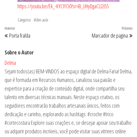
https://youtu.be/Ek_-KYCIYO0?si=iB_UHyDgaCLl2i55
Categoria
Vídeo aula
Navegação
Post
Anterior
Próximo
Pr
Porta fralda
Marcador de pagina
de
anterior
po
Post
Sobre o Autor
Delma
Sejam todos(as) BEM-VINDOS ao espaço digital de Delma Faria! Delma,
que é formada em Recursos Humanos, canalizou sua paixão e
expertise para a criação de conteúdo digital, onde compartilha seu
talento em diversas técnicas manuais. Neste espaço criativo, os
seguidores encontrarão trabalhos artesanais únicos, feitos com
dedicação e carinho, explorando as hashtags: #croche #trico
#cortecostura Explore suas criações e, se desejar apoiar seu trabalho
ou adquirir produtos incríveis, você pode visitar suas vitrines online