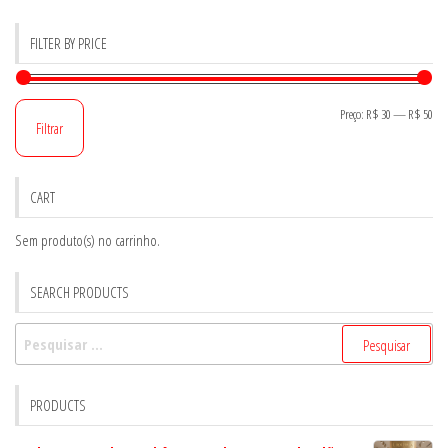
FILTER BY PRICE
Pr
Pr
Preço:
R$ 30
—
R$ 50
Filtrar
mí
má
CART
Sem produto(s) no carrinho.
SEARCH PRODUCTS
Pesquisar
por:
PRODUCTS