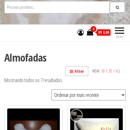
0
R$ 0,00
MENU
Almofadas
VIEW:
30
/
20
/
ALL
Filter
Classificado
Mostrando todos os 7 resultados
por
mais
recente