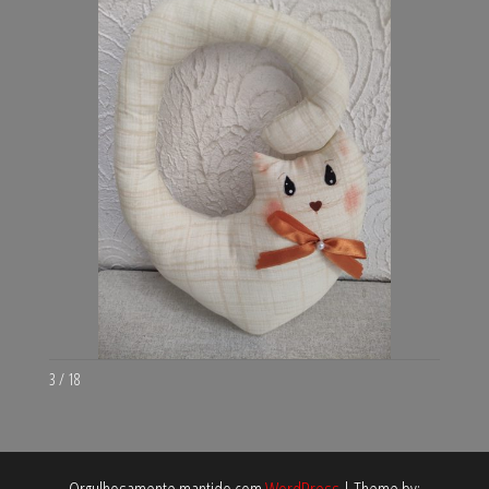
3 / 18
Orgulhosamente mantido com
WordPress
|
Theme by: