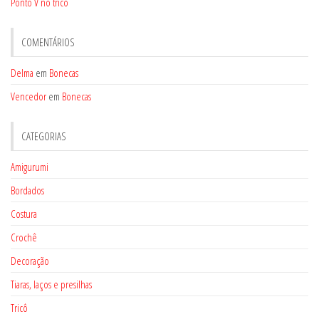
Ponto V no tricô
COMENTÁRIOS
Delma
em
Bonecas
Vencedor
em
Bonecas
CATEGORIAS
Amigurumi
Bordados
Costura
Crochê
Decoração
Tiaras, laços e presilhas
Tricô