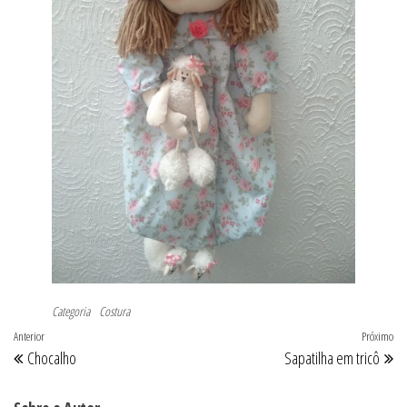
Categoria
Costura
Navegação
Post
Anterior
Próximo
Pr
Chocalho
Sapatilha em tricô
de
anterior
po
Post