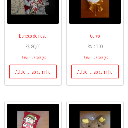
Boneco de neve
Cervo
R$
80,00
R$
40,00
Casa > Decoração
Casa > Decoração
Adicionar ao carrinho
Adicionar ao carrinho