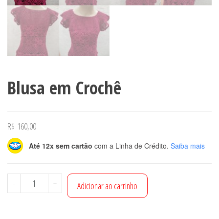
Blusa em Crochê
R$
160,00
Até 12x sem cartão
com a Linha de Crédito.
Saiba mais
Blusa
-
+
Adicionar ao carrinho
em
Crochê