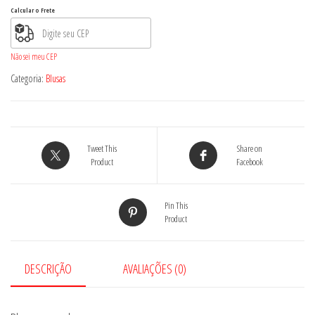
quantidade
Calcular o Frete
Não sei meu CEP
Categoria:
Blusas
Tweet This
Share on
Product
Facebook
Pin This
Product
DESCRIÇÃO
AVALIAÇÕES (0)