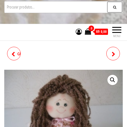
0
R$ 0,00
MENU
CACHECOL INFANTIL ID - 618
BONECA ID- 621