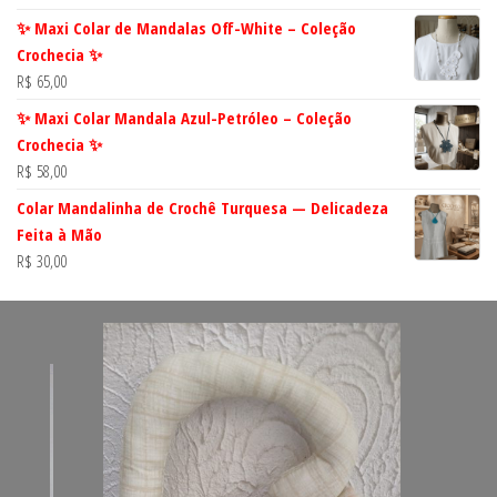
✨ Maxi Colar de Mandalas Off-White – Coleção
Crochecia ✨
R$
65,00
✨ Maxi Colar Mandala Azul-Petróleo – Coleção
Crochecia ✨
R$
58,00
Colar Mandalinha de Crochê Turquesa — Delicadeza
Feita à Mão
R$
30,00