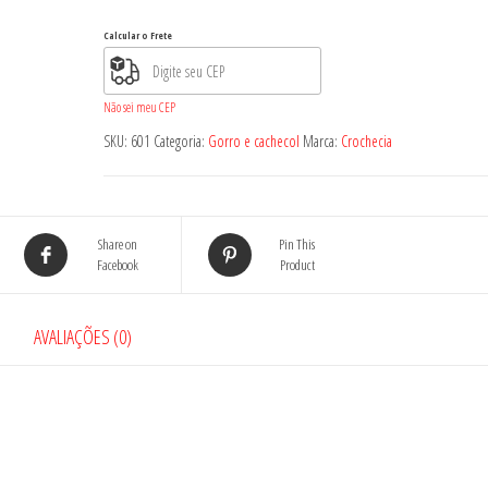
Calcular o Frete
Não sei meu CEP
SKU:
601
Categoria:
Gorro e cachecol
Marca:
Crochecia
Share on
Pin This
Facebook
Product
AVALIAÇÕES (0)