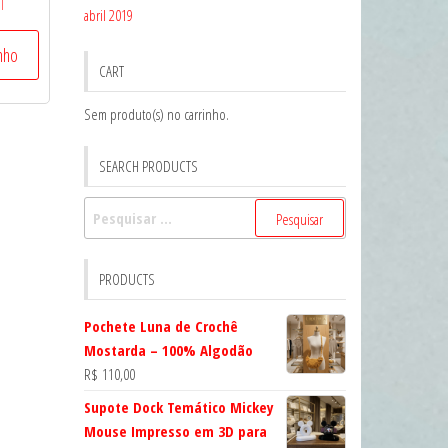
l
abril 2019
inho
CART
Sem produto(s) no carrinho.
SEARCH PRODUCTS
Pesquisar
por:
PRODUCTS
Pochete Luna de Crochê
Mostarda – 100% Algodão
R$
110,00
Supote Dock Temático Mickey
Mouse Impresso em 3D para