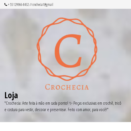
Pular
+ 55 129966-8432 // crochecia1@gmail
para
o
conteúdo
Loja
"Crochecia: Arte feita à mão em cada ponto! ✨ Peças exclusivas em crochê, tricô
e costura para vestir, decorar e presentear. Feito com amor, para você!"