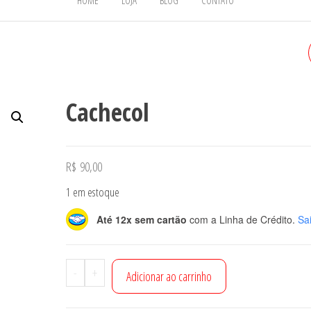
HOME
LOJA
BLOG
CONTATO
CACHECOL
Cachecol
R$
90,00
1 em estoque
Até 12x sem cartão
com a Linha de Crédito.
Sa
Cachecol
-
+
Adicionar ao carrinho
quantidade