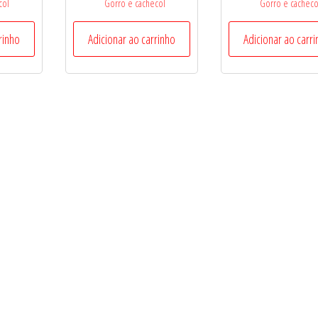
col
Gorro e cachecol
Gorro e cacheco
rinho
Adicionar ao carrinho
Adicionar ao carr