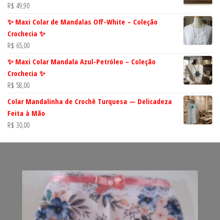
R$
49,90
✨ Maxi Colar de Mandalas Off-White – Coleção
Crochecia ✨
R$
65,00
✨ Maxi Colar Mandala Azul-Petróleo – Coleção
Crochecia ✨
R$
58,00
Colar Mandalinha de Crochê Turquesa — Delicadeza
Feita à Mão
R$
30,00