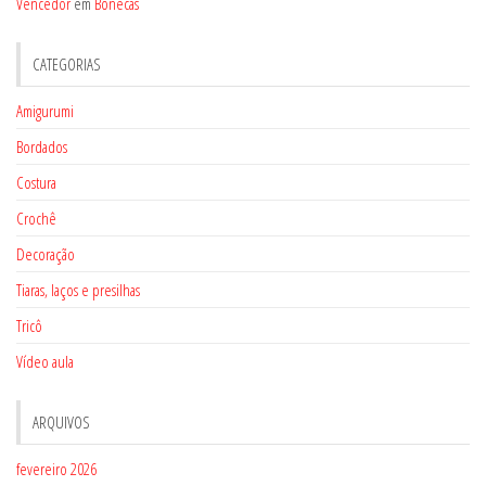
Vencedor
em
Bonecas
CATEGORIAS
Amigurumi
Bordados
Costura
Crochê
Decoração
Tiaras, laços e presilhas
Tricô
Vídeo aula
ARQUIVOS
fevereiro 2026