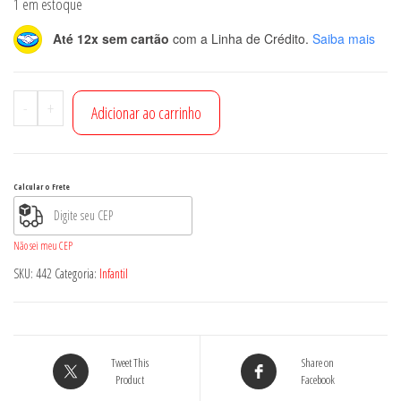
1 em estoque
Até 12x sem cartão
com a Linha de Crédito.
Saiba mais
Faixa
-
+
Adicionar ao carrinho
de
cabelo
Recém
Calcular o Frete
nascido-
ID
Não sei meu CEP
442
SKU:
442
Categoria:
Infantil
quantidade
Tweet This
Share on
Product
Facebook