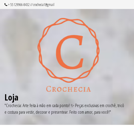
Pular
+ 55 129966-8432 // crochecia1@gmail
para
o
conteúdo
Loja
"Crochecia: Arte feita à mão em cada ponto! ✨ Peças exclusivas em crochê, tricô
e costura para vestir, decorar e presentear. Feito com amor, para você!"