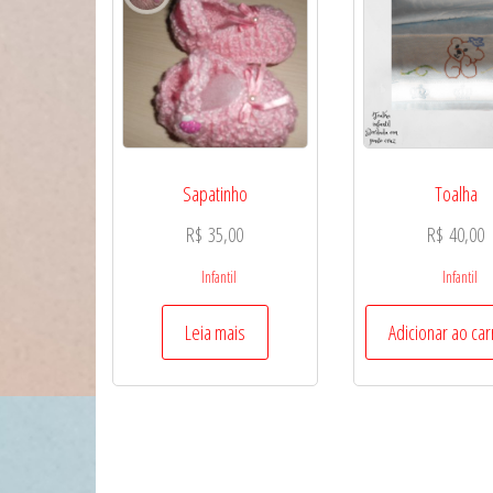
Sapatinho
Toalha
R$
35,00
R$
40,00
Infantil
Infantil
Leia mais
Adicionar ao car