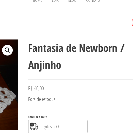
HOME
LOJA
BLOG
CONTATO
SANDÁLIA
Fantasia de Newborn /
Anjinho
R$
40,00
Fora de estoque
Calcular o Frete