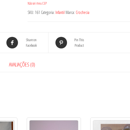
Não sei meu CEP
SKU:
161
Categoria:
Infantil
Marca:
Crochecia
Share on
Pin This
Facebook
Product
AVALIAÇÕES (0)