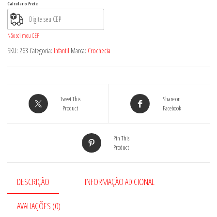
Calcular o Frete
Não sei meu CEP
SKU:
263
Categoria:
Infantil
Marca:
Crochecia
Tweet This
Share on
Product
Facebook
Pin This
Product
DESCRIÇÃO
INFORMAÇÃO ADICIONAL
AVALIAÇÕES (0)