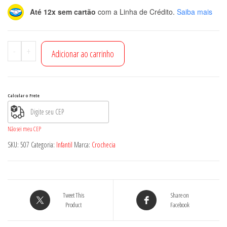
Até 12x sem cartão
com a Linha de Crédito.
Saiba mais
Macacão
-
+
Adicionar ao carrinho
quantidade
Calcular o Frete
Não sei meu CEP
SKU:
507
Categoria:
Infantil
Marca:
Crochecia
Tweet This
Share on
Product
Facebook