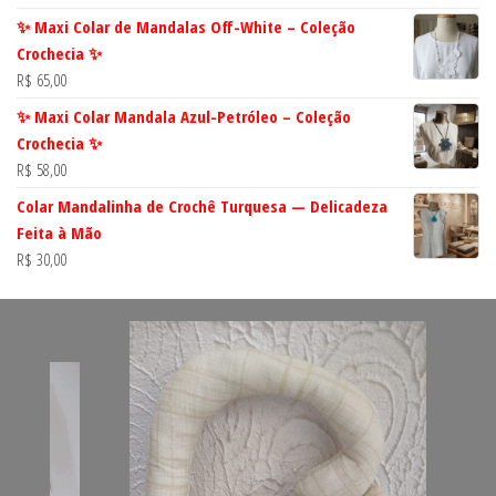
✨ Maxi Colar de Mandalas Off-White – Coleção
Crochecia ✨
R$
65,00
✨ Maxi Colar Mandala Azul-Petróleo – Coleção
Crochecia ✨
R$
58,00
Colar Mandalinha de Crochê Turquesa — Delicadeza
Feita à Mão
R$
30,00