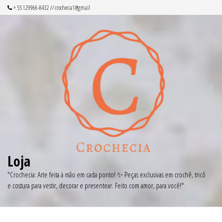
Pular
+ 55 129966-8432 // crochecia1@gmail
para
o
conteúdo
Loja
"Crochecia: Arte feita à mão em cada ponto! ✨ Peças exclusivas em crochê, tricô
e costura para vestir, decorar e presentear. Feito com amor, para você!"