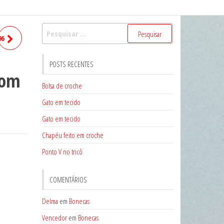
Pesquisar
96
por:
POSTS RECENTES
com
Bolsa de croche
Gato em tecido
Gato em tecido
Chapéu feito em croche
Ponto V no tricô
COMENTÁRIOS
Delma
em
Bonecas
Vencedor
em
Bonecas