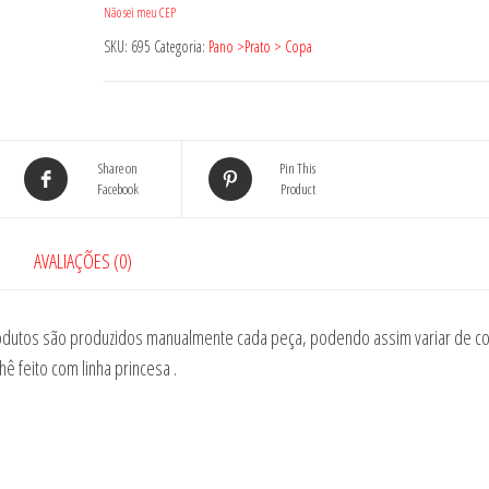
Não sei meu CEP
SKU:
695
Categoria:
Pano >Prato > Copa
Share on
Pin This
Facebook
Product
AVALIAÇÕES (0)
produtos são produzidos manualmente cada peça, podendo assim variar de co
 feito com linha princesa .