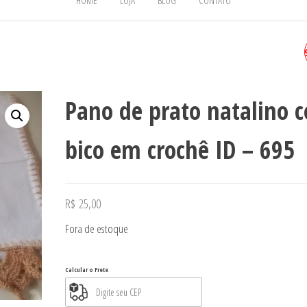
HOME
LOJA
BLOG
CONTATO
BOLSA EM CROCHÊ - ID - 6
Pano de prato natalino 
bico em crochê ID – 695
R$
25,00
Fora de estoque
Calcular o Frete