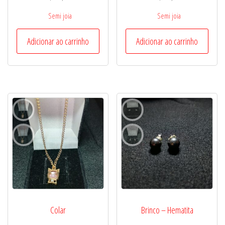
Semi joia
Semi joia
Adicionar ao carrinho
Adicionar ao carrinho
Colar
Brinco – Hematita