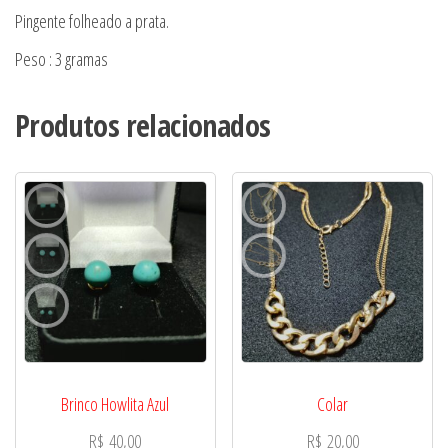
Pingente folheado a prata.
Peso : 3 gramas
Produtos relacionados
Brinco Howlita Azul
Colar
R$
40,00
R$
20,00