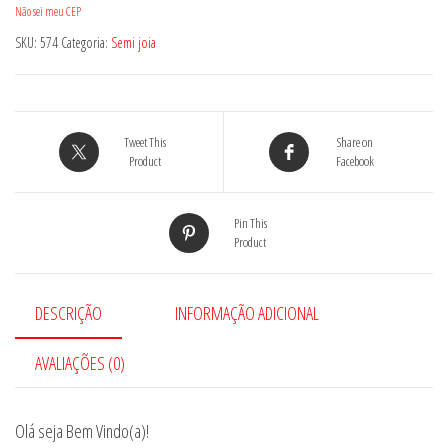
Não sei meu CEP
SKU:
574
Categoria:
Semi joia
Tweet This
Share on
Product
Facebook
Pin This
Product
DESCRIÇÃO
INFORMAÇÃO ADICIONAL
AVALIAÇÕES (0)
Olá seja Bem Vindo(a)!