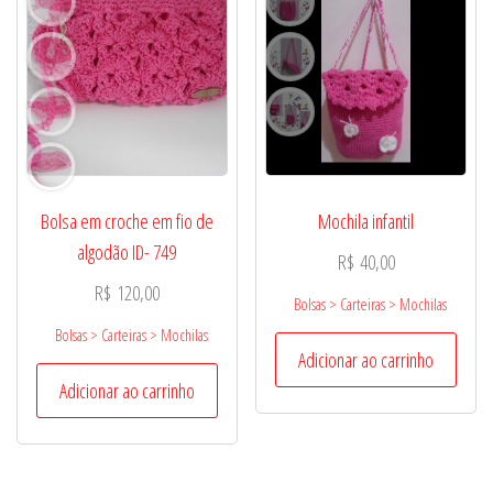
Bolsa em croche em fio de
Mochila infantil
algodão ID- 749
R$
40,00
R$
120,00
Bolsas > Carteiras > Mochilas
Bolsas > Carteiras > Mochilas
Adicionar ao carrinho
Adicionar ao carrinho