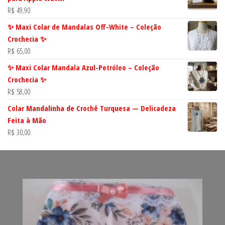
R$
49,90
✨ Maxi Colar de Mandalas Off-White – Coleção
Crochecia ✨
R$
65,00
✨ Maxi Colar Mandala Azul-Petróleo – Coleção
Crochecia ✨
R$
58,00
Colar Mandalinha de Crochê Turquesa — Delicadeza
Feita à Mão
R$
30,00