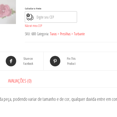
ID-
Calcular o Frete
688
quantidade
Não sei meu CEP
SKU:
688
Categoria:
Tiaras > Presilhas > Turbante
Share on
Pin This
Facebook
Product
AVALIAÇÕES (0)
a peça, podendo variar de tamanho e de cor, qualquer duvida entre em con