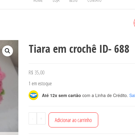
HOME
LOJA
BLOG
CONTATO
TIARA EM CROCHÊ ID - 689
Tiara em crochê ID- 688
R$
35,00
1 em estoque
Até 12x sem cartão
com a Linha de Crédito.
Sa
Tiara
-
+
Adicionar ao carrinho
em
crochê