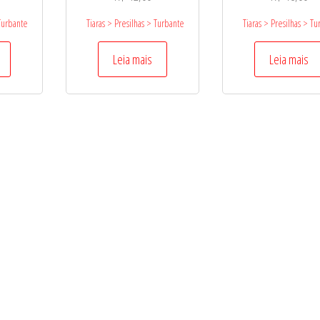
 Turbante
Tiaras > Presilhas > Turbante
Tiaras > Presilhas > T
Leia mais
Leia mais