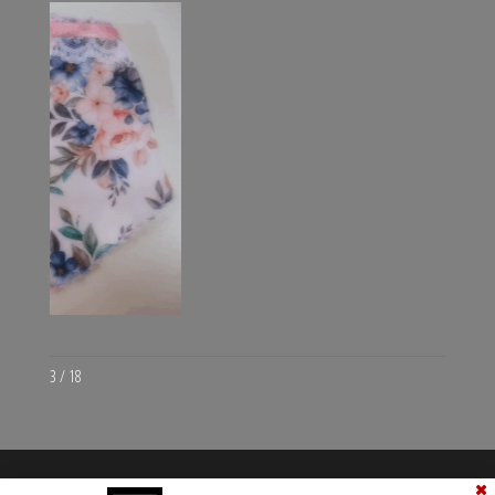
3 / 18
Orgulhosamente mantido com
WordPress
|
Theme by: