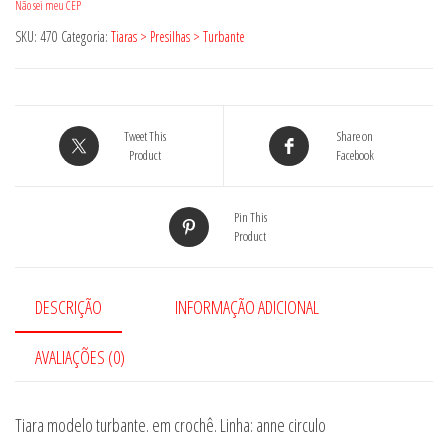
Não sei meu CEP
SKU:
470
Categoria:
Tiaras > Presilhas > Turbante
Tweet This
Share on
Product
Facebook
Pin This
Product
DESCRIÇÃO
INFORMAÇÃO ADICIONAL
AVALIAÇÕES (0)
Tiara modelo turbante. em crochê. Linha: anne circulo