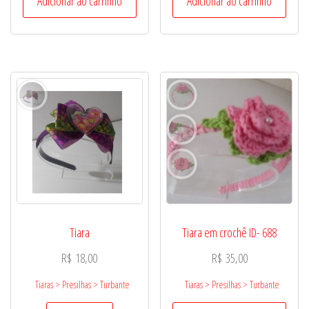
Adicionar ao carrinho
Adicionar ao carrinho
Tiara
Tiara em crochê ID- 688
R$
18,00
R$
35,00
Tiaras > Presilhas > Turbante
Tiaras > Presilhas > Turbante