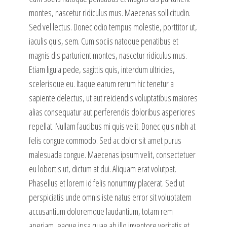
montes, nascetur ridiculus mus. Maecenas sollicitudin.
Sed vel lectus. Donec odio tempus molestie, porttitor ut,
iaculis quis, sem. Cum sociis natoque penatibus et
magnis dis parturient montes, nascetur ridiculus mus.
Etiam ligula pede, sagittis quis, interdum ultricies,
scelerisque eu. Itaque earum rerum hic tenetur a
sapiente delectus, ut aut reiciendis voluptatibus maiores
alias consequatur aut perferendis doloribus asperiores
repellat. Nullam faucibus mi quis velit. Donec quis nibh at
felis congue commodo. Sed ac dolor sit amet purus
malesuada congue. Maecenas ipsum velit, consectetuer
eu lobortis ut, dictum at dui. Aliquam erat volutpat.
Phasellus et lorem id felis nonummy placerat. Sed ut
perspiciatis unde omnis iste natus error sit voluptatem
accusantium doloremque laudantium, totam rem
aperiam, eaque ipsa quae ab illo inventore veritatis et