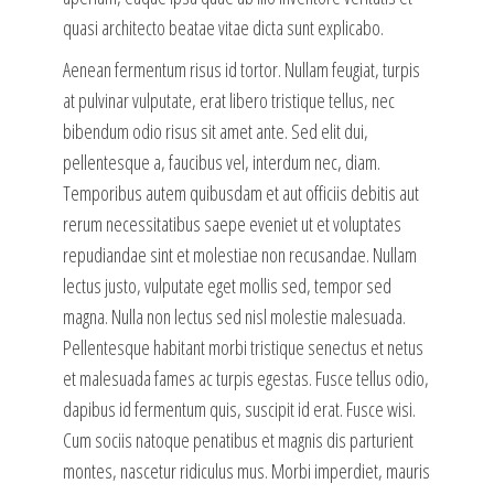
quasi architecto beatae vitae dicta sunt explicabo.
Aenean fermentum risus id tortor. Nullam feugiat, turpis
at pulvinar vulputate, erat libero tristique tellus, nec
bibendum odio risus sit amet ante. Sed elit dui,
pellentesque a, faucibus vel, interdum nec, diam.
Temporibus autem quibusdam et aut officiis debitis aut
rerum necessitatibus saepe eveniet ut et voluptates
repudiandae sint et molestiae non recusandae. Nullam
lectus justo, vulputate eget mollis sed, tempor sed
magna. Nulla non lectus sed nisl molestie malesuada.
Pellentesque habitant morbi tristique senectus et netus
et malesuada fames ac turpis egestas. Fusce tellus odio,
dapibus id fermentum quis, suscipit id erat. Fusce wisi.
Cum sociis natoque penatibus et magnis dis parturient
montes, nascetur ridiculus mus. Morbi imperdiet, mauris