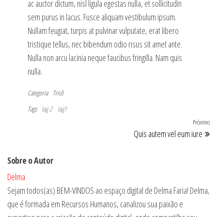
ac auctor dictum, nisl ligula egestas nulla, et sollicitudin
sem purus in lacus. Fusce aliquam vestibulum ipsum.
Nullam feugiat, turpis at pulvinar vulputate, erat libero
tristique tellus, nec bibendum odio risus sit amet ante.
Nulla non arcu lacinia neque faucibus fringilla. Nam quis
nulla.
Categoria
Tricô
Tags
tag 2
tag1
Navegação
Próximo
Pr
Quis autem vel eum iure
de
po
Post
Sobre o Autor
Delma
Sejam todos(as) BEM-VINDOS ao espaço digital de Delma Faria! Delma,
que é formada em Recursos Humanos, canalizou sua paixão e