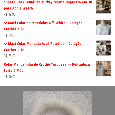
Supote Dock Temático Mickey Mouse Impresso em 3D
para Apple Watch
R$
49,90
✨ Maxi Colar de Mandalas Off-White – Coleção
Crochecia ✨
R$
65,00
✨ Maxi Colar Mandala Azul-Petróleo – Coleção
Crochecia ✨
R$
58,00
Colar Mandalinha de Crochê Turquesa — Delicadeza
Feita à Mão
R$
30,00