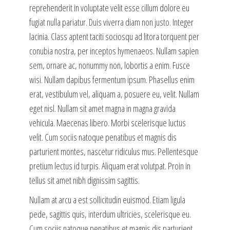
reprehenderit in voluptate velit esse cillum dolore eu
fugiat nulla pariatur. Duis viverra diam non justo. Integer
lacinia. Class aptent taciti sociosqu ad litora torquent per
conubia nostra, per inceptos hymenaeos. Nullam sapien
sem, ornare ac, nonummy non, lobortis a enim. Fusce
wisi. Nullam dapibus fermentum ipsum. Phasellus enim
erat, vestibulum vel, aliquam a, posuere eu, velit. Nullam
eget nisl. Nullam sit amet magna in magna gravida
vehicula. Maecenas libero. Morbi scelerisque luctus
velit. Cum sociis natoque penatibus et magnis dis
parturient montes, nascetur ridiculus mus. Pellentesque
pretium lectus id turpis. Aliquam erat volutpat. Proin in
tellus sit amet nibh dignissim sagittis.
Nullam at arcu a est sollicitudin euismod. Etiam ligula
pede, sagittis quis, interdum ultricies, scelerisque eu.
Cum sociis natoque penatibus et magnis dis parturient