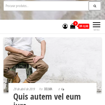
0
R$ 0,00
MENU
29 de abril de 2019
Por
DELMA
0
Quis autem vel eum