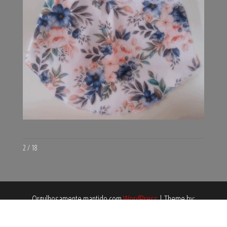
3 / 18
Orgulhosamente mantido com
WordPress
|
Theme by:
EnvoThemes