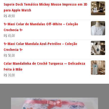
Supote Dock Temático Mickey Mouse Impresso em 3D
para Apple Watch
R$
49,90
✨ Maxi Colar de Mandalas Off-White – Coleção
Crochecia ✨
R$
65,00
✨ Maxi Colar Mandala Azul-Petróleo – Coleção
Crochecia ✨
R$
58,00
Colar Mandalinha de Crochê Turquesa — Delicadeza
Feita à Mão
R$
30,00