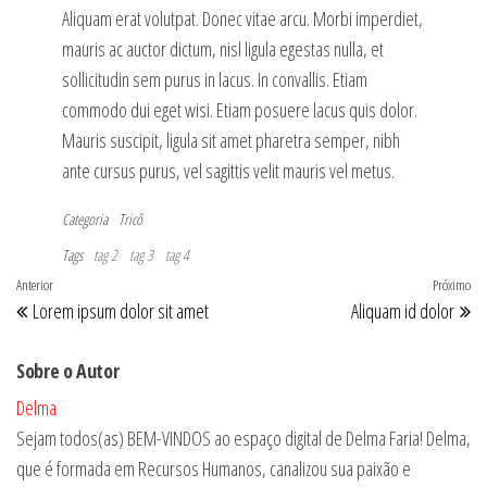
Aliquam erat volutpat. Donec vitae arcu. Morbi imperdiet,
mauris ac auctor dictum, nisl ligula egestas nulla, et
sollicitudin sem purus in lacus. In convallis. Etiam
commodo dui eget wisi. Etiam posuere lacus quis dolor.
Mauris suscipit, ligula sit amet pharetra semper, nibh
ante cursus purus, vel sagittis velit mauris vel metus.
Categoria
Tricô
Tags
tag 2
tag 3
tag 4
Navegação
Post
Anterior
Próximo
Pr
Lorem ipsum dolor sit amet
Aliquam id dolor
de
anterior
po
Post
Sobre o Autor
Delma
Sejam todos(as) BEM-VINDOS ao espaço digital de Delma Faria! Delma,
que é formada em Recursos Humanos, canalizou sua paixão e