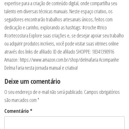
expertise para a criação de conteúdo digital, onde compartilha seu
talento em diversas técnicas manuais. Neste espaço criativo, os
seguidores encontrarão trabalhos artesanais únicos, feitos com
dedicação e carinho, explorando as hashtags: #croche #trico
#cortecostura Explore suas criações e, se desejar apoiar seu trabalho
ou adquirir produtos incríveis, você pode visitar suas vitrines online
através dos links de afiliado: ID de afiliado SHOPPE: 18341390916
Amazon : https://www.amazon.com.br/shop/delmafaria Acompanhe
Delma Faria nesta jornada manual e criativa!
Deixe um comentário
O seu endereço de e-mail não será publicado.
Campos obrigatórios
são marcados com
*
Comentário
*