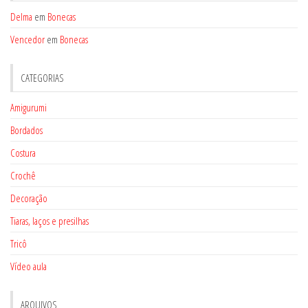
Delma
em
Bonecas
Vencedor
em
Bonecas
CATEGORIAS
Amigurumi
Bordados
Costura
Crochê
Decoração
Tiaras, laços e presilhas
Tricô
Vídeo aula
ARQUIVOS