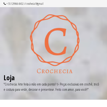
Pular
+ 55 129966-8432 // crochecia1@gmail
para
o
conteúdo
Loja
"Crochecia: Arte feita à mão em cada ponto! ✨ Peças exclusivas em crochê, tricô
e costura para vestir, decorar e presentear. Feito com amor, para você!"