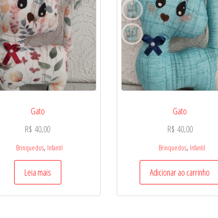
Gato
Gato
R$
40,00
R$
40,00
,
,
Brinquedos
Infantil
Brinquedos
Infantil
Leia mais
Adicionar ao carrinho