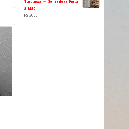
Turquesa — Delicadeza Feita
à Mão
R$
30,00