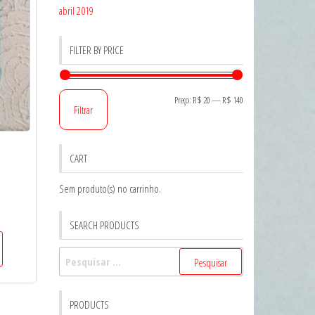
abril 2019
FILTER BY PRICE
Preço
Preço
Preço:
R$ 20
—
R$ 140
Filtrar
mínimo
máximo
CART
Sem produto(s) no carrinho.
SEARCH PRODUCTS
Pesquisar
por:
PRODUCTS