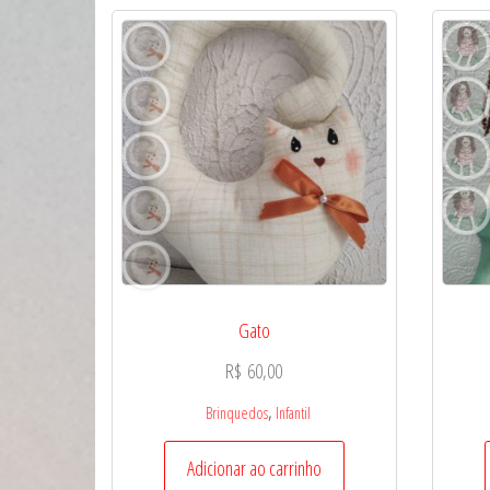
Gato
R$
60,00
,
Brinquedos
Infantil
Adicionar ao carrinho