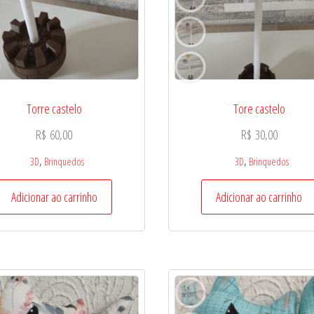
Torre castelo
Tore castelo
R$
60,00
R$
30,00
,
,
3D
Brinquedos
3D
Brinquedos
Adicionar ao carrinho
Adicionar ao carrinho