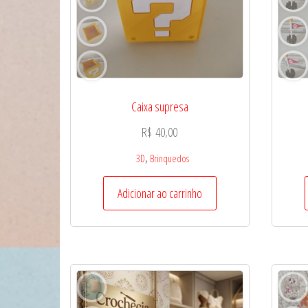
Caixa supresa
R$
40,00
,
3D
Brinquedos
Adicionar ao carrinho