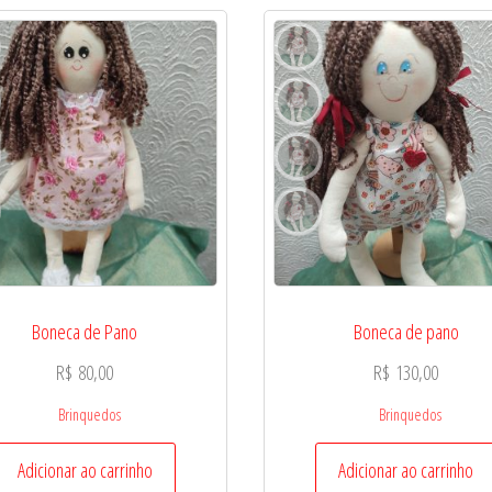
Boneca de Pano
Boneca de pano
R$
80,00
R$
130,00
Brinquedos
Brinquedos
Adicionar ao carrinho
Adicionar ao carrinho