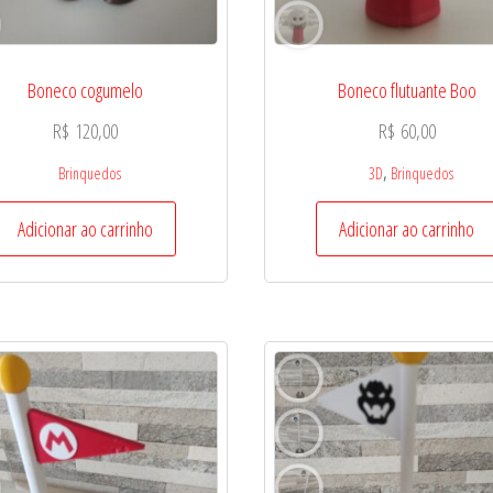
Boneco cogumelo
Boneco flutuante Boo
R$
120,00
R$
60,00
,
Brinquedos
3D
Brinquedos
Adicionar ao carrinho
Adicionar ao carrinho