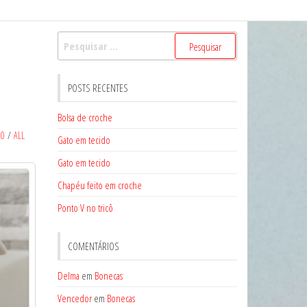
Pesquisar
por:
POSTS RECENTES
Bolsa de croche
20
/
ALL
Gato em tecido
Gato em tecido
Chapéu feito em croche
Ponto V no tricô
COMENTÁRIOS
Delma
em
Bonecas
Vencedor
em
Bonecas