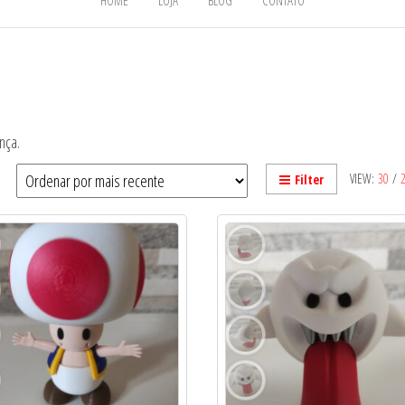
HOME
LOJA
BLOG
CONTATO
nça.
VIEW:
30
/
Filter