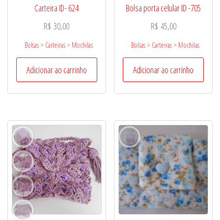
Carteira ID- 624
Bolsa porta celular ID -705
R$
30,00
R$
45,00
Bolsas > Carteiras > Mochilas
Bolsas > Carteiras > Mochilas
Adicionar ao carrinho
Adicionar ao carrinho