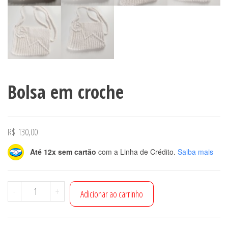
Bolsa em croche
R$
130,00
Até 12x sem cartão
com a Linha de Crédito.
Saiba mais
Bolsa
-
+
Adicionar ao carrinho
em
croche