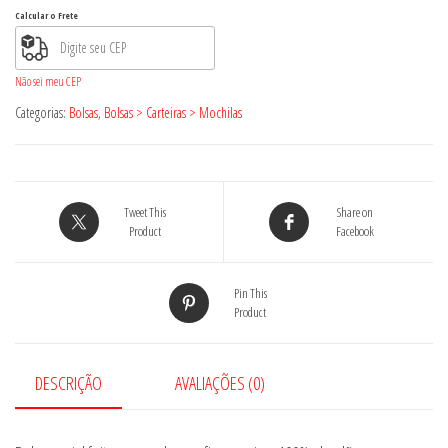
quantidade
Calcular o Frete
Não sei meu CEP
Categorias:
Bolsas
,
Bolsas > Carteiras > Mochilas
Tweet This
Share on
Product
Facebook
Pin This
Product
DESCRIÇÃO
AVALIAÇÕES (0)