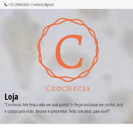
Pular
+ 55 129966-8432 // crochecia1@gmail
para
o
conteúdo
Loja
"Crochecia: Arte feita à mão em cada ponto! ✨ Peças exclusivas em crochê, tricô
e costura para vestir, decorar e presentear. Feito com amor, para você!"