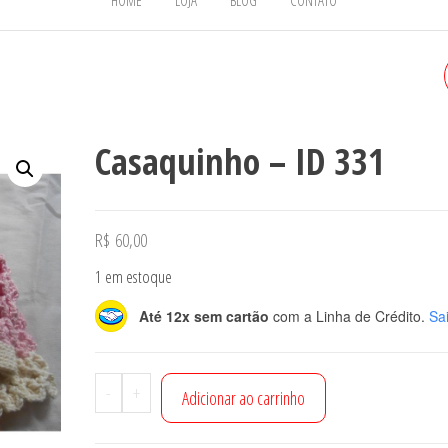
HOME
LOJA
BLOG
CONTATO
CASAQUINHO
Casaquinho – ID 331
R$
60,00
1 em estoque
Até 12x sem cartão
com a Linha de Crédito.
Sa
Casaquinho
-
+
Adicionar ao carrinho
-
ID