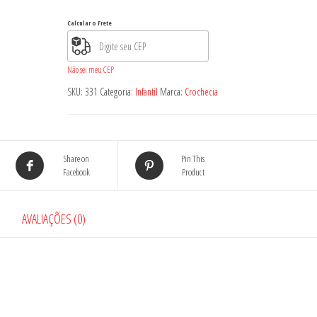
331
Calcular o Frete
quantidade
Não sei meu CEP
SKU:
331
Categoria:
Infantil
Marca:
Crochecia
Share on
Pin This
Facebook
Product
AVALIAÇÕES (0)