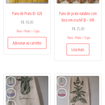
Pano de Prato ID- 628
Pano de prato natalino com
bico em crochê ID – 695
R$
30,00
R$
25,00
Pano >Prato > Copa
Pano >Prato > Copa
Adicionar ao carrinho
Leia mais