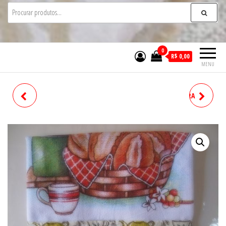
0
R$ 0,00
MENU
PANO DE PRATO ID- 631
BANDANA EM CROCHE PARA
GATO ID - 638