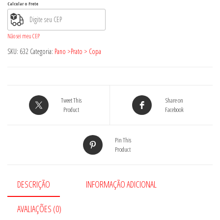
Calcular o Frete
Não sei meu CEP
SKU:
632
Categoria:
Pano >Prato > Copa
Tweet This
Share on
Product
Facebook
Pin This
Product
DESCRIÇÃO
INFORMAÇÃO ADICIONAL
AVALIAÇÕES (0)