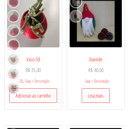
Vaso 3d
Duende
R$
35,00
R$
40,00
,
3D
Casa > Decoração
Casa > Decoração
Adicionar ao carrinho
Leia mais