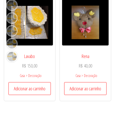
Lavabo
Rena
R$
150,00
R$
40,00
Casa > Decoração
Casa > Decoração
Adicionar ao carrinho
Adicionar ao carrinho