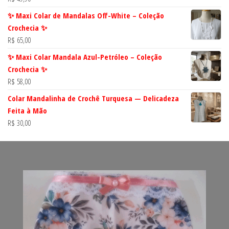
✨ Maxi Colar de Mandalas Off-White – Coleção
Crochecia ✨
R$
65,00
✨ Maxi Colar Mandala Azul-Petróleo – Coleção
Crochecia ✨
R$
58,00
Colar Mandalinha de Crochê Turquesa — Delicadeza
Feita à Mão
R$
30,00