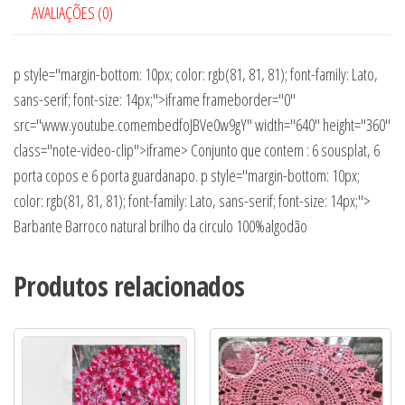
AVALIAÇÕES (0)
p style="margin-bottom: 10px; color: rgb(81, 81, 81); font-family: Lato,
sans-serif; font-size: 14px;">iframe frameborder="0"
src="www.youtube.comembedfoJBVe0w9gY" width="640" height="360"
class="note-video-clip">iframe> Conjunto que contem : 6 sousplat, 6
porta copos e 6 porta guardanapo. p style="margin-bottom: 10px;
color: rgb(81, 81, 81); font-family: Lato, sans-serif; font-size: 14px;">
Barbante Barroco natural brilho da circulo 100%algodão
Produtos relacionados