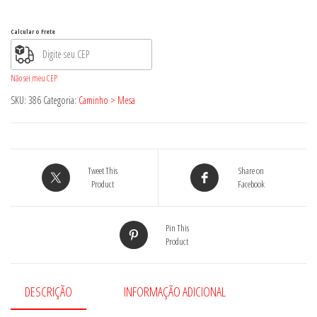
Calcular o Frete
Não sei meu CEP
SKU:
386
Categoria:
Caminho > Mesa
Tweet This
Share on
Product
Facebook
Pin This
Product
DESCRIÇÃO
INFORMAÇÃO ADICIONAL