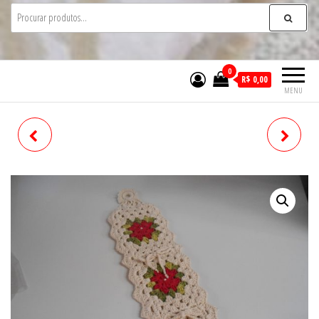
0
R$ 0,00
MENU
BOLSA ID - 752
BABADOR PARA BEBE