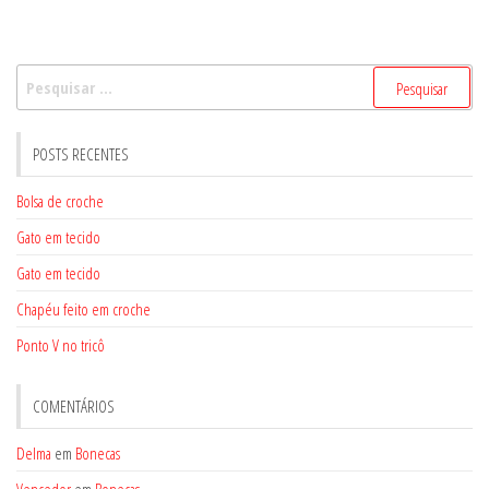
Pesquisar
por:
POSTS RECENTES
Bolsa de croche
Gato em tecido
Gato em tecido
Chapéu feito em croche
Ponto V no tricô
COMENTÁRIOS
Delma
em
Bonecas
Vencedor
em
Bonecas