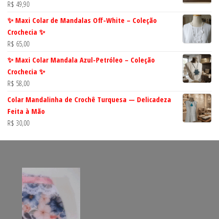
R$
49,90
✨ Maxi Colar de Mandalas Off-White – Coleção
Crochecia ✨
R$
65,00
✨ Maxi Colar Mandala Azul-Petróleo – Coleção
Crochecia ✨
R$
58,00
Colar Mandalinha de Crochê Turquesa — Delicadeza
Feita à Mão
R$
30,00