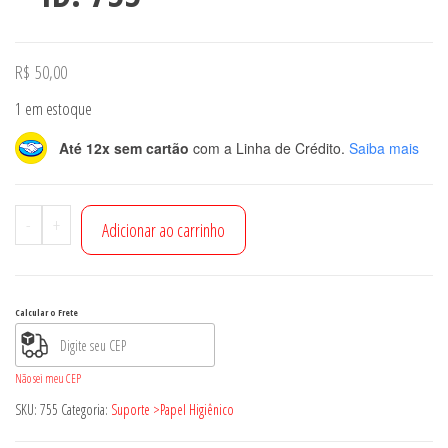
R$
50,00
1 em estoque
Até 12x sem cartão
com a Linha de Crédito.
Saiba mais
Suporte
-
+
Adicionar ao carrinho
para
papel
higiênico
Calcular o Frete
-
ID:
Não sei meu CEP
755
SKU:
755
Categoria:
Suporte >Papel Higiênico
quantidade